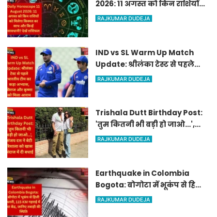
2026: 11 अगस्त को किन राशियों
को मिलेगा किस्मत का साथ और
RAJKUMAR DUDEJA
किन्हें सावधानी? देखें राशिफल
IND vs SL Warm Up Match
Update: श्रीलंका टेस्ट से पहले
भारतीय टीम का कड़ा अभ्यास,
RAJKUMAR DUDEJA
सिराज और कृष्णा को मिला आराम
Trishala Dutt Birthday Post:
'तुम कितनी भी बड़ी हो जाओ...',
संजय दत्त ने बेटी त्रिशाला को खास
RAJKUMAR DUDEJA
अंदाज में दी बधाई
Earthquake in Colombia
Bogota: बोगोटा में भूकंप से हिली
धरती, 115 KM गहराई में था केंद्र,
RAJKUMAR DUDEJA
जानिए तबाही की स्थिति