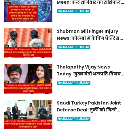
Meen: कल शनिवार का राशिफल!
जानिए मेष से मीन राशि वालों के
RAJKUMAR DUDEJA
लिए कैसा रहेगा दिन, किसे मिलेगा
आर्थिक लाभ
Shubman Gill Finger Injury
News: कोलंबो में कैचिंग प्रैक्टिस
के दौरान घायल हुए शुभमन गिल,
RAJKUMAR DUDEJA
जानिए गॉल टेस्ट में खेलेंगे या नहीं
Thalapathy Vijay News
Today: मुख्यमंत्री थलपति विजय
की पर्सनल लाइफ से जुड़ी बड़ी खबर,
RAJKUMAR DUDEJA
पत्नी संगीता संग सुलझा विवाद
Saudi Turkey Pakistan Joint
Defense Deal: तुर्की को मिली
परमाणु छतरी! जानिए पाकिस्तान,
RAJKUMAR DUDEJA
सऊदी और तुर्की के सैन्य गठबंधन