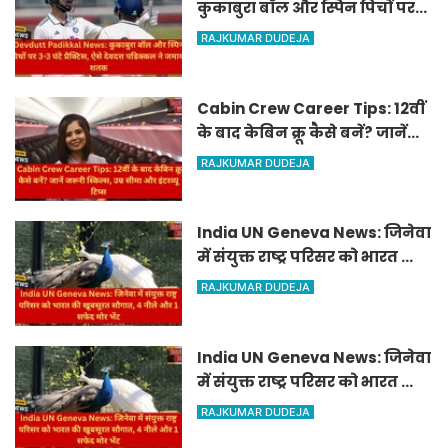
कुकाबुरा बॉल और स्पिन पिचों पर
3-3 घंटे प्रैक्टिस, ऐसे देवदत्त
RAJKUMAR DUDEJA
पडिक्कल ने जमाया शतक
Cabin Crew Career Tips: 12वीं
के बाद केबिन क्रू कैसे बनें? जानें
जरूरी स्किल्स, उम्र सीमा और इंटरव्यू
RAJKUMAR DUDEJA
टिप्स
India UN Geneva News: जिनेवा
में संयुक्त राष्ट्र परिसर को भारत की
खूबसूरत सौगात, 4 नीले और 1
RAJKUMAR DUDEJA
सफेद मोर भेंट
India UN Geneva News: जिनेवा
में संयुक्त राष्ट्र परिसर को भारत की
खूबसूरत सौगात, 4 नीले और 1
RAJKUMAR DUDEJA
सफेद मोर भेंट