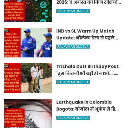
2026: 11 अगस्त को किन राशियों
को मिलेगा किस्मत का साथ और
RAJKUMAR DUDEJA
किन्हें सावधानी? देखें राशिफल
IND vs SL Warm Up Match
Update: श्रीलंका टेस्ट से पहले
भारतीय टीम का कड़ा अभ्यास,
RAJKUMAR DUDEJA
सिराज और कृष्णा को मिला आराम
Trishala Dutt Birthday Post:
'तुम कितनी भी बड़ी हो जाओ...',
संजय दत्त ने बेटी त्रिशाला को खास
RAJKUMAR DUDEJA
अंदाज में दी बधाई
Earthquake in Colombia
Bogota: बोगोटा में भूकंप से हिली
धरती, 115 KM गहराई में था केंद्र,
RAJKUMAR DUDEJA
जानिए तबाही की स्थिति