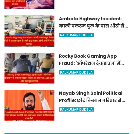
जानें अपनी राशि का हाल
Ambala Highway Incident:
काली पलटन पुल के पास ऑटो से
उतरकर ट्रक के आगे कूदा युवक,
RAJKUMAR DUDEJA
दोनों टांगों में गंभीर फ्रैक्चर
Rocky Book Gaming App
Fraud: 'ऑपरेशन ट्रैकडाउन' में
अंबाला साइबर पुलिस को सफलता,
RAJKUMAR DUDEJA
186 ATM और पासबुक बरामद
Nayab Singh Saini Political
Profile: छोटे किसान परिवार से
सत्ता के शीर्ष तक; क्यों आम जनता
RAJKUMAR DUDEJA
के दिल में छाए CM सैनी