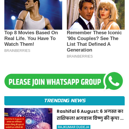
TRENDING NEWS
Rashifal 6 August: 6 अगस्त का
राशिफल! भगवान विष्णु की कृपा से
चमकेगी इन राशियों की किस्मत,
RAJKUMAR DUDEJA