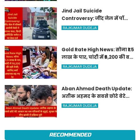
Jind Jail Suicide
Controversy: जींद जेल में पॉक्सो
आरोपी कैदी ने लगाया फंदा, डिप्टी
RAJKUMAR DUDEJA
सुपरिंटेंडेंट समेत 4 पर केस दर्ज
Gold Rate High News: सोना ₹1.5
लाख के पार, चांदी में ₹6,200 की बड़ी
तेजी; जानिए क्यों अचानक बढ़ गए
RAJKUMAR DUDEJA
रेट
Aban Ahmad Death Update:
अतीक अहमद के सबसे छोटे बेटे
आबान का शव परिजनों के सुपुर्द,
RAJKUMAR DUDEJA
सुरक्षा के बीच झांसी में प्रक्रिया पूरी
RECOMMENDED