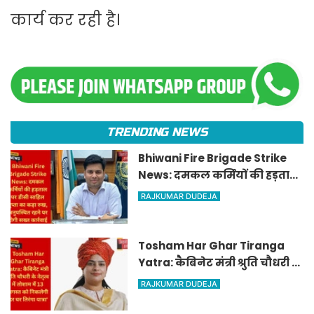
कार्य कर रही है।
TRENDING NEWS
Bhiwani Fire Brigade Strike
News: दमकल कर्मियों की हड़ताल
पर डीसी साहिल गुप्ता का कड़ा रुख,
RAJKUMAR DUDEJA
अनुपस्थित रहने पर होगी सख्त
कार्रवाई
Tosham Har Ghar Tiranga
Yatra: कैबिनेट मंत्री श्रुति चौधरी के
नेतृत्व में तोशाम में 13 अगस्त को
RAJKUMAR DUDEJA
निकलेगी 'हर घर तिरंगा यात्रा'