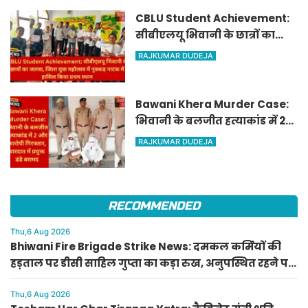
CBLU Student Achievement:
सीबीएलयू भिवानी के छात्रों का
जलवा, जिला युवा महोत्सव में
RAJKUMAR DUDEJA
नुक्कड़ नाटक में हासिल किया
प्रथम स्थान
Bawani Khera Murder Case:
भिवानी के बलजीत हत्याकांड में 2
और आरोपी गिरफ्तार, वारदात में
RAJKUMAR DUDEJA
प्रयुक्त डंडे बरामद
RECOMMENDED
Thu,6 Aug 2026
Bhiwani Fire Brigade Strike News: दमकल कर्मियों की
हड़ताल पर डीसी साहिल गुप्ता का कड़ा रुख, अनुपस्थित रहने पर
होगी सख्त कार्रवाई
Thu,6 Aug 2026