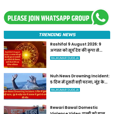
TRENDING NEWS
Rashifal 9 August 2026: 9
अगस्त को सूर्य देव की कृपा से
चमकेगी इन राशियों की किस्मत,
RAJKUMAR DUDEJA
जानें मेष से मीन का दैनिक
राशिफल
Nuh News Drowning Incident:
5 दिन में दूसरी बड़ी घटना, नूंह के
बडेड गांव में तालाब में डूबने से बच्चे
RAJKUMAR DUDEJA
की मौत
Rewari Bawal Domestic
Violence Video: पत्नी को बाल