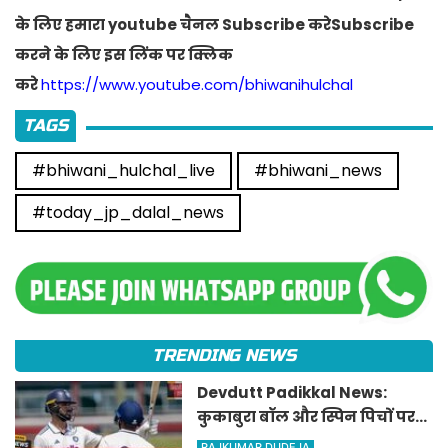
के लिए हमारा youtube चैनल Subscribe करेSubscribe
करने के लिए इस लिंक पर क्लिक
करे
https://www.youtube.com/bhiwanihulchal
TAGS
#bhiwani_hulchal_live
#bhiwani_news
#today_jp_dalal_news
TRENDING NEWS
Devdutt Padikkal News:
कुकाबुरा बॉल और स्पिन पिचों पर
3-3 घंटे प्रैक्टिस, ऐसे देवदत्त
RAJKUMAR DUDEJA