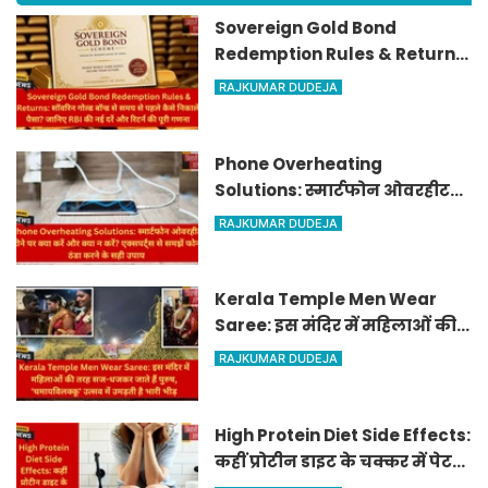
Sovereign Gold Bond
Redemption Rules & Returns:
सॉवरिन गोल्ड बॉन्ड से समय से
RAJKUMAR DUDEJA
पहले कैसे निकालें पैसा? जानिए
RBI की नई दरें और रिटर्न की पूरी
गणना
Phone Overheating
Solutions: स्मार्टफोन ओवरहीट
होने पर क्या करें और क्या न करें?
RAJKUMAR DUDEJA
एक्सपर्ट्स से समझें फोन ठंडा करने
के सही उपाय
Kerala Temple Men Wear
Saree: इस मंदिर में महिलाओं की
तरह सज-धजकर जाते हैं पुरुष,
RAJKUMAR DUDEJA
'चमायविलक्कू' उत्सव में उमड़ती है
भारी भीड़
High Protein Diet Side Effects:
कहीं प्रोटीन डाइट के चक्कर में पेट
तो खराब नहीं हो रहा? जानिए कब्ज