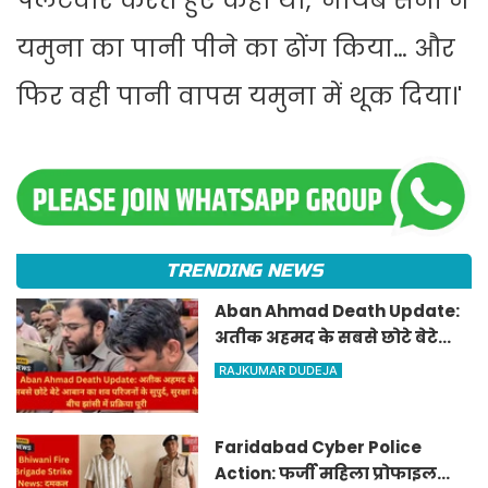
पलटवार करते हुए कहा था, 'नायब सैनी ने
यमुना का पानी पीने का ढोंग किया… और
फिर वही पानी वापस यमुना में थूक दिया।'
TRENDING NEWS
Aban Ahmad Death Update:
अतीक अहमद के सबसे छोटे बेटे
आबान का शव परिजनों के सुपुर्द,
RAJKUMAR DUDEJA
सुरक्षा के बीच झांसी में प्रक्रिया पूरी
Faridabad Cyber Police
Action: फर्जी महिला प्रोफाइल