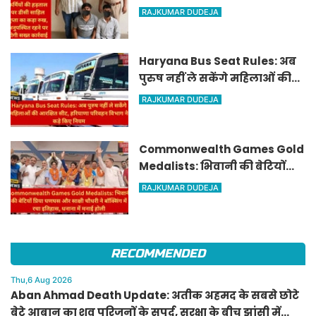
बनाकर ठगी करने वाले गैंग का
RAJKUMAR DUDEJA
पर्दाफाश, राजस्थान से जुड़े तार
Haryana Bus Seat Rules: अब
पुरुष नहीं ले सकेंगे महिलाओं की
आरक्षित सीट, हरियाणा परिवहन
RAJKUMAR DUDEJA
विभाग ने कड़े किए नियम
Commonwealth Games Gold
Medalists: भिवानी की बेटियों
प्रिया घणघस और साक्षी चौधरी ने
RAJKUMAR DUDEJA
बॉक्सिंग में रचा इतिहास, धनाना में
मनाई होली
RECOMMENDED
Thu,6 Aug 2026
Aban Ahmad Death Update: अतीक अहमद के सबसे छोटे
बेटे आबान का शव परिजनों के सुपुर्द, सुरक्षा के बीच झांसी में