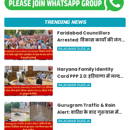
TRENDING NEWS
Faridabad Councillors
Arrested: विकास कार्यों की जंग
में पार्षद पहुंचे जेल! एक्सईएन से
RAJKUMAR DUDEJA
बहस के बाद दर्ज FIR में कानूनी
कार्रवाई
Haryana Family Identity
Card PPP 2.0: हरियाणा में जल्द
लॉन्च होगा परिवार पहचान पत्र 2.0,
RAJKUMAR DUDEJA
सीएम ने दिए AI गुरुकुल के निर्देश
Gurugram Traffic & Rain
Alert: बारिश के बाद गुरुग्राम में
ट्रैफिक जाम से बुरा हाल, नगर
RAJKUMAR DUDEJA
निगम सदन की बैठक स्थगित