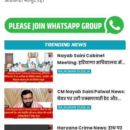
अधिकारी मौजूद रहे।
TRENDING NEWS
Nayab Saini Cabinet
Meeting: हरियाणा सचिवालय में
13 तारीख को कैबिनेट बैठक,
RAJKUMAR DUDEJA
जनहित और विकास योजनाओं को
मिलेगी मंजूरी
CM Nayab Saini Palwal News:
घेवर पर उठी एक्सपायरी डेट और
लेबलिंग की बात! सीएम की थाली
RAJKUMAR DUDEJA
से अधिकारियों ने रोका घेवर
Haryana Crime News: हाथ पर