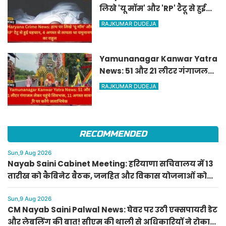
लिखे 'यू मॉम' और 'RP' टैटू से हुई
पहचान, 4 अगस्त से लापता था
RAJKUMAR DUDEJA
यमुनानगर का राहुल
Yamunanagar Kanwar Yatra
News: 51 और 21 लीटर गंगाजल
लेकर पहुंचे शिवभक्त, 11 अगस्त
RAJKUMAR DUDEJA
सावन शिवरात्रि पर करेंगे
जलाभिषेक
RECOMMENDED
Sun,9 Aug 2026
Nayab Saini Cabinet Meeting: हरियाणा सचिवालय में 13
तारीख को कैबिनेट बैठक, जनहित और विकास योजनाओं को
मिलेगी मंजूरी
Sun,9 Aug 2026
CM Nayab Saini Palwal News: घेवर पर उठी एक्सपायरी डेट
और लेबलिंग की बात! सीएम की थाली से अधिकारियों ने रोका