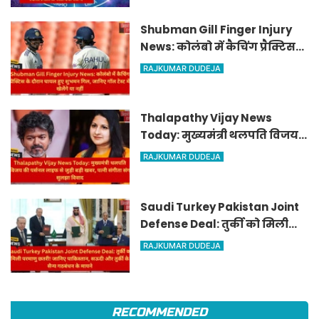
आर्थिक लाभ
Shubman Gill Finger Injury
News: कोलंबो में कैचिंग प्रैक्टिस
के दौरान घायल हुए शुभमन गिल,
RAJKUMAR DUDEJA
जानिए गॉल टेस्ट में खेलेंगे या नहीं
Thalapathy Vijay News
Today: मुख्यमंत्री थलपति विजय
की पर्सनल लाइफ से जुड़ी बड़ी खबर,
RAJKUMAR DUDEJA
पत्नी संगीता संग सुलझा विवाद
Saudi Turkey Pakistan Joint
Defense Deal: तुर्की को मिली
परमाणु छतरी! जानिए पाकिस्तान,
RAJKUMAR DUDEJA
सऊदी और तुर्की के सैन्य गठबंधन
के मायने
RECOMMENDED