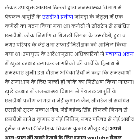
लेकर उपायुक्त आरएस ढिल्लो द्वारा जनस्वास्थ्य विभाग से
पेयजल आपूर्ति के
एसडीओ प्रवीण
जांगड़ा के नेतृत्व में एक
कमेटी का गठन किया गया था। कमेटी मे सीवरेज से संबंधित
एसडीओ, लोक निर्माण व बिजली निगम के एसडीओ, हुडा व
नगर परिषद के जेई तथा सफाई निरीक्षक को शामिल किया
गया था। उपायुक्त के आदेशानुसार अधिकारियों ने
पंचायत भवन
में खुला दरबार लगाकर नागरिकों की वार्डों के हिसाब से
समस्याएं सुनी। इस दौरान अधिकारियों ने कहा कि समस्याओं
के समाधान के लिए जल्दी ही मौके का निरीक्षण किया जाएगा।
खुले दरबार में जनस्वास्थ्य विभाग से पेयजल आपूर्ति के
एसडीओ प्रवीण जांगड़ा व जेई कुणाल जैन, सीवरेज से संबंधित
एसडीओ सूरज प्रकाश जैन, जेई महेन्द्र सिंह, बिजली निगम से
एसडीओ राजेश कुमार व जेई नितिन, नगर परिषद से जेई आबीद
हुसैन व सफाई निरीक्षक विकास कुमार मौजूद रहे।
अपने
आस-पास की खबरे देखने के लिए हमारा youtube चैनल