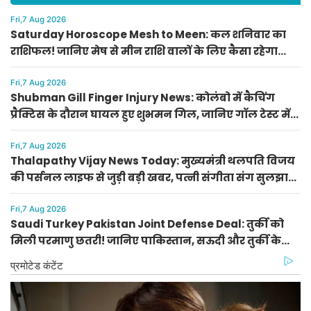
Fri,7 Aug 2026
Saturday Horoscope Mesh to Meen: कल शनिवार का
राशिफल! जानिए मेष से मीन राशि वालों के लिए कैसा रहेगा
दिन, किसे मिलेगा आर्थिक लाभ
Fri,7 Aug 2026
Shubman Gill Finger Injury News: कोलंबो में कैचिंग
प्रैक्टिस के दौरान घायल हुए शुभमन गिल, जानिए गॉल टेस्ट में
खेलेंगे या नहीं
Fri,7 Aug 2026
Thalapathy Vijay News Today: मुख्यमंत्री थलपति विजय
की पर्सनल लाइफ से जुड़ी बड़ी खबर, पत्नी संगीता संग सुलझा
विवाद
Fri,7 Aug 2026
Saudi Turkey Pakistan Joint Defense Deal: तुर्की को
मिली परमाणु छतरी! जानिए पाकिस्तान, सऊदी और तुर्की के
सैन्य गठबंधन के मायने