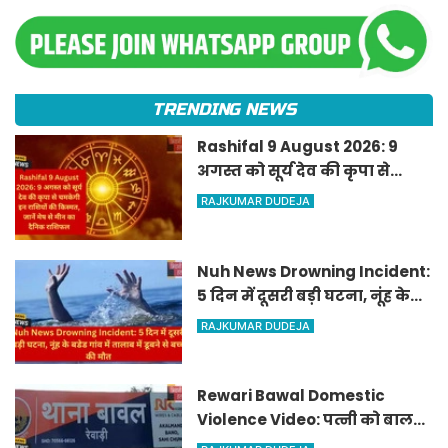
TRENDING NEWS
Rashifal 9 August 2026: 9
अगस्त को सूर्य देव की कृपा से
चमकेगी इन राशियों की किस्मत,
RAJKUMAR DUDEJA
जानें मेष से मीन का दैनिक
राशिफल
Nuh News Drowning Incident:
5 दिन में दूसरी बड़ी घटना, नूंह के
बडेड गांव में तालाब में डूबने से बच्चे
RAJKUMAR DUDEJA
की मौत
Rewari Bawal Domestic
Violence Video: पत्नी को बाल
पकड़कर पीटने वाला पति खुद