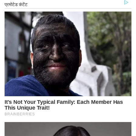
बरामद