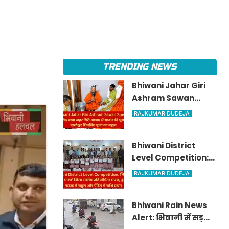
TRENDING NEWS
Bhiwani Jahar Giri
Ashram Sawan
Special: सिद्धपीठ बाबा
RAJKUMAR DUDEJA
जहर गिरी आश्रम में
सावन की धूम, जानें
Bhiwani District
पारदेश्वर शिवलिंग पूजा
Level Competition:
का महत्व
भिवानी में 'माय भारत'
RAJKUMAR DUDEJA
जिला स्तरीय प्रतियोगिता
संपन्न, नुक्कड़ नाटक में
Bhiwani Rain News
राहुल और पेंटिंग में राशि
Alert: भिवानी में सड़कों
प्रथम