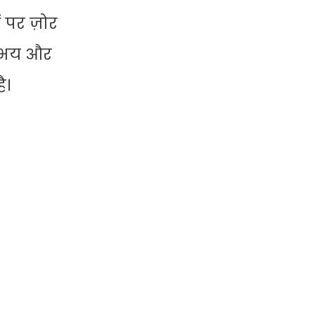
 पर ज़ोर
ें भय और
ै।