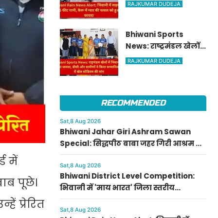
पर भरा 1.5 फीट पानी,
RAJKUMAR DUDEJA
कैरू में ग्वार की फसल
को हुआ भारी फायदा
Bhiwani Sports
News: राष्ट्रमंडल खेलों
में भिवानी की बेटियों का
RAJKUMAR DUDEJA
जलवा, डीसी और
ग्रामीणों ने किया
सम्मानित; धनाना में
RECOMMENDED
खेल स्टेडियम की मांग
Sat,8 Aug 2026
Bhiwani Jahar Giri Ashram Sawan
Special: सिद्धपीठ बाबा जहर गिरी आश्रम में
सावन की धूम, जानें पारदेश्वर शिवलिंग पूजा
 में
का महत्व
Sat,8 Aug 2026
Bhiwani District Level Competition:
ाब पूछे।
भिवानी में 'माय भारत' जिला स्तरीय
प्रतियोगिता संपन्न, नुक्कड़ नाटक में राहुल
ें प्रेरित
और पेंटिंग में राशि प्रथम
Sat,8 Aug 2026