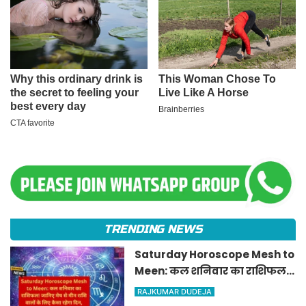
TRENDING NEWS
Saturday Horoscope Mesh to
Meen: कल शनिवार का राशिफल!
जानिए मेष से मीन राशि वालों के
RAJKUMAR DUDEJA
लिए कैसा रहेगा दिन, किसे मिलेगा