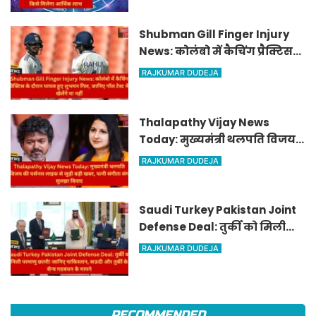
आर्थिक लाभ
Shubman Gill Finger Injury
News: कोलंबो में कैचिंग प्रैक्टिस
के दौरान घायल हुए शुभमन गिल,
RAJKUMAR DUDEJA
जानिए गॉल टेस्ट में खेलेंगे या नहीं
Thalapathy Vijay News
Today: मुख्यमंत्री थलपति विजय
की पर्सनल लाइफ से जुड़ी बड़ी खबर,
RAJKUMAR DUDEJA
पत्नी संगीता संग सुलझा विवाद
Saudi Turkey Pakistan Joint
Defense Deal: तुर्की को मिली
परमाणु छतरी! जानिए पाकिस्तान,
RAJKUMAR DUDEJA
सऊदी और तुर्की के सैन्य गठबंधन
के मायने
RECOMMENDED