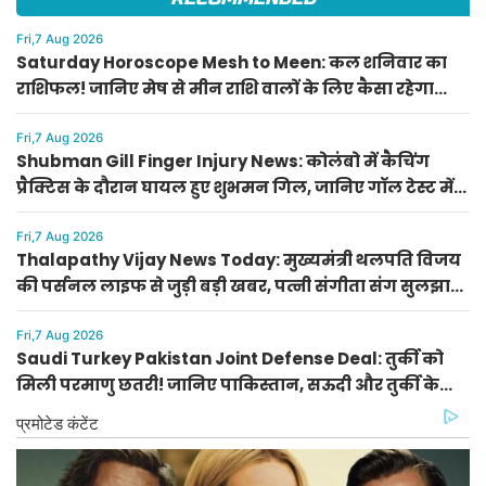
Fri,7 Aug 2026
Saturday Horoscope Mesh to Meen: कल शनिवार का
राशिफल! जानिए मेष से मीन राशि वालों के लिए कैसा रहेगा
दिन, किसे मिलेगा आर्थिक लाभ
Fri,7 Aug 2026
Shubman Gill Finger Injury News: कोलंबो में कैचिंग
प्रैक्टिस के दौरान घायल हुए शुभमन गिल, जानिए गॉल टेस्ट में
खेलेंगे या नहीं
Fri,7 Aug 2026
Thalapathy Vijay News Today: मुख्यमंत्री थलपति विजय
की पर्सनल लाइफ से जुड़ी बड़ी खबर, पत्नी संगीता संग सुलझा
विवाद
Fri,7 Aug 2026
Saudi Turkey Pakistan Joint Defense Deal: तुर्की को
मिली परमाणु छतरी! जानिए पाकिस्तान, सऊदी और तुर्की के
सैन्य गठबंधन के मायने