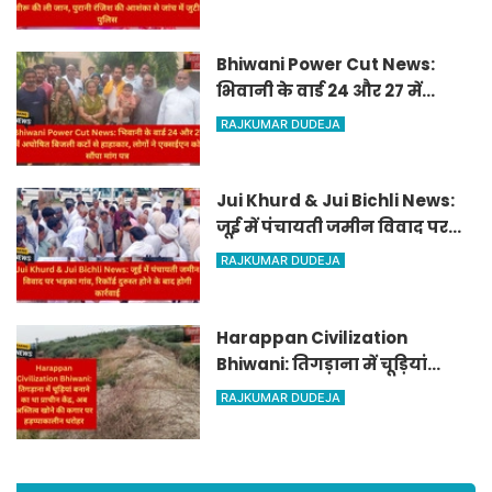
जांच में जुटी पुलिस
Bhiwani Power Cut News:
भिवानी के वार्ड 24 और 27 में
अघोषित बिजली कटों से हाहाकार,
RAJKUMAR DUDEJA
लोगों ने एक्सईएन को सौंपा मांग
पत्र
Jui Khurd & Jui Bichli News:
जूई में पंचायती जमीन विवाद पर
भड़का गांव, रिकॉर्ड दुरुस्त होने के
RAJKUMAR DUDEJA
बाद होगी कार्रवाई
Harappan Civilization
Bhiwani: तिगड़ाना में चूड़ियां
बनाने का था प्राचीन केंद्र, अब
RAJKUMAR DUDEJA
अस्तित्व खोने की कगार पर
हड़प्पाकालीन धरोहर