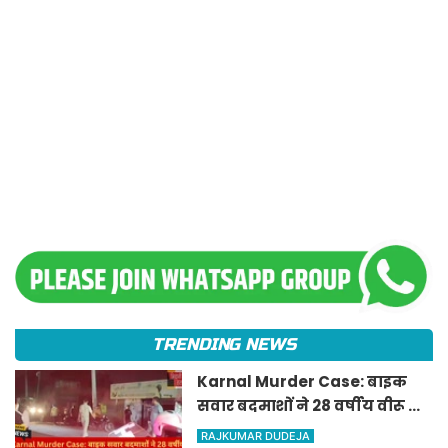
TRENDING NEWS
Karnal Murder Case: बाइक
सवार बदमाशों ने 28 वर्षीय वीरू की
ली जान, पुरानी रंजिश की आशंका से
RAJKUMAR DUDEJA