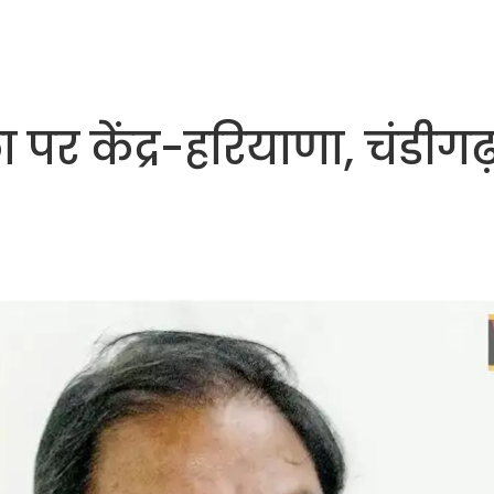
र केंद्र-हरियाणा, चंडीग