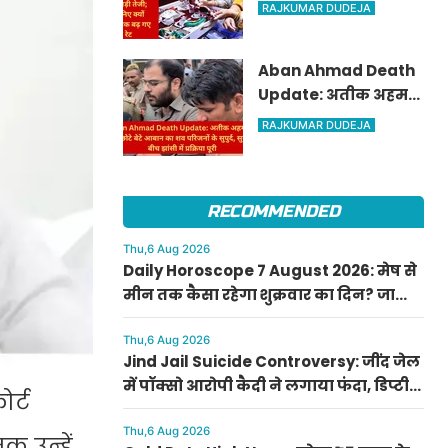
पार, चांदी में ₹6,200 की
RAJKUMAR DUDEJA
बड़ी तेजी; जानिए क्यों
अचानक बढ़ गए रेट
Aban Ahmad Death
Update: अतीक अहमद
के सबसे छोटे बेटे आबान
RAJKUMAR DUDEJA
का शव परिजनों के सुपुर्द,
सुरक्षा के बीच झांसी में
प्रक्रिया पूरी
RECOMMENDED
Thu,6 Aug 2026
Daily Horoscope 7 August 2026: मेष से
मीन तक कैसा रहेगा शुक्रवार का दिन? जानिए
अपना आज का राशिफल
Thu,6 Aug 2026
Jind Jail Suicide Controversy: जींद जेल
में पॉक्सो आरोपी कैदी ने लगाया फंदा, डिप्टी
र्ट
सुपरिंटेंडेंट समेत 4 पर केस दर्ज
Thu,6 Aug 2026
क उन्हें