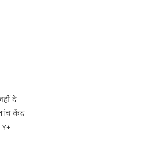
ीं दे
ंच केंद्र
ं Y+