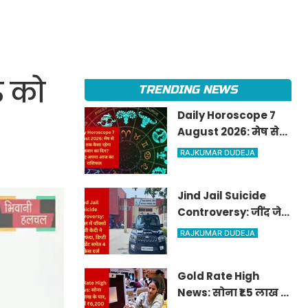
ढ़ को
TRENDING NEWS
Daily Horoscope 7
August 2026: मेष से
मीन तक कैसा रहेगा
RAJKUMAR DUDEJA
शुक्रवार का दिन? जानिए
अपना आज का राशिफल
Jind Jail Suicide
Controversy: जींद जेल
में पॉक्सो आरोपी कैदी ने
RAJKUMAR DUDEJA
लगाया फंदा, डिप्टी
सुपरिंटेंडेंट समेत 4 पर
Gold Rate High
केस दर्ज
News: सोना ₹1.5 लाख के