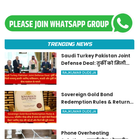
TRENDING NEWS
Saudi Turkey Pakistan Joint
Defense Deal: तुर्की को मिली
परमाणु छतरी! जानिए पाकिस्तान,
RAJKUMAR DUDEJA
सऊदी और तुर्की के सैन्य गठबंधन
के मायने
Sovereign Gold Bond
Redemption Rules & Returns:
सॉवरिन गोल्ड बॉन्ड से समय से
RAJKUMAR DUDEJA
पहले कैसे निकालें पैसा? जानिए
RBI की नई दरें और रिटर्न की पूरी
गणना
Phone Overheating