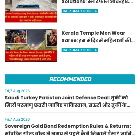
Solutions: स्मार्टफोन ओवरहीट
होने पर क्या करें और क्या न करें?
RAJKUMAR DUDEJA
एक्सपर्ट्स से समझें फोन ठंडा करने
के सही उपाय
Kerala Temple Men Wear
Saree: इस मंदिर में महिलाओं की
तरह सज-धजकर जाते हैं पुरुष,
RAJKUMAR DUDEJA
'चमायविलक्कू' उत्सव में उमड़ती है
भारी भीड़
RECOMMENDED
Fri,7 Aug 2026
Saudi Turkey Pakistan Joint Defense Deal: तुर्की को
मिली परमाणु छतरी! जानिए पाकिस्तान, सऊदी और तुर्की के
सैन्य गठबंधन के मायने
Fri,7 Aug 2026
Sovereign Gold Bond Redemption Rules & Returns:
सॉवरिन गोल्ड बॉन्ड से समय से पहले कैसे निकालें पैसा? जानिए