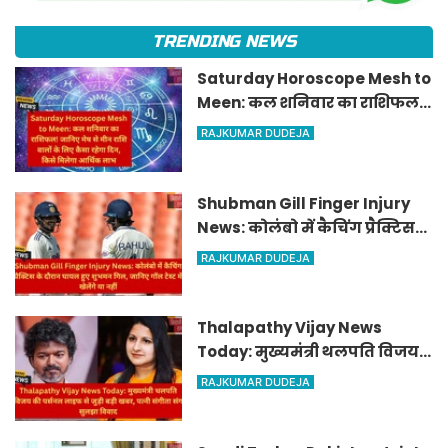
TRENDING NEWS
Saturday Horoscope Mesh to
Meen: कल शनिवार का राशिफल!
जानिए मेष से मीन राशि वालों के
RAJKUMAR DUDEJA
लिए कैसा रहेगा दिन, किसे मिलेगा
आर्थिक लाभ
Shubman Gill Finger Injury
News: कोलंबो में कैचिंग प्रैक्टिस
के दौरान घायल हुए शुभमन गिल,
RAJKUMAR DUDEJA
जानिए गॉल टेस्ट में खेलेंगे या नहीं
Thalapathy Vijay News
Today: मुख्यमंत्री थलपति विजय
की पर्सनल लाइफ से जुड़ी बड़ी खबर,
RAJKUMAR DUDEJA
पत्नी संगीता संग सुलझा विवाद