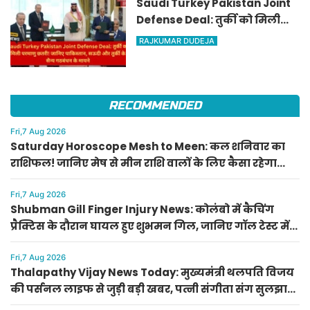
Saudi Turkey Pakistan Joint
Defense Deal: तुर्की को मिली
परमाणु छतरी! जानिए पाकिस्तान,
RAJKUMAR DUDEJA
सऊदी और तुर्की के सैन्य गठबंधन
के मायने
RECOMMENDED
Fri,7 Aug 2026
Saturday Horoscope Mesh to Meen: कल शनिवार का
राशिफल! जानिए मेष से मीन राशि वालों के लिए कैसा रहेगा
दिन, किसे मिलेगा आर्थिक लाभ
Fri,7 Aug 2026
Shubman Gill Finger Injury News: कोलंबो में कैचिंग
प्रैक्टिस के दौरान घायल हुए शुभमन गिल, जानिए गॉल टेस्ट में
खेलेंगे या नहीं
Fri,7 Aug 2026
Thalapathy Vijay News Today: मुख्यमंत्री थलपति विजय
की पर्सनल लाइफ से जुड़ी बड़ी खबर, पत्नी संगीता संग सुलझा
विवाद