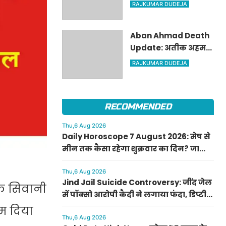
पार, चांदी में ₹6,200 की
RAJKUMAR DUDEJA
बड़ी तेजी; जानिए क्यों
अचानक बढ़ गए रेट
Aban Ahmad Death
Update: अतीक अहमद
के सबसे छोटे बेटे आबान
RAJKUMAR DUDEJA
का शव परिजनों के सुपुर्द,
सुरक्षा के बीच झांसी में
प्रक्रिया पूरी
RECOMMENDED
Thu,6 Aug 2026
Daily Horoscope 7 August 2026: मेष से
मीन तक कैसा रहेगा शुक्रवार का दिन? जानिए
अपना आज का राशिफल
Thu,6 Aug 2026
Jind Jail Suicide Controversy: जींद जेल
के सिवानी
में पॉक्सो आरोपी कैदी ने लगाया फंदा, डिप्टी
सुपरिंटेंडेंट समेत 4 पर केस दर्ज
ाम दिया
Thu,6 Aug 2026