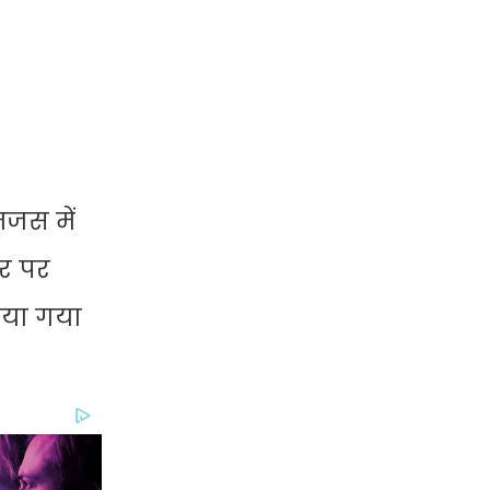
मजस में
ार पर
ाया गया