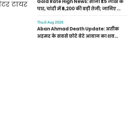
Gold Rate High News: सोना ₹1.5 लाख के
लीटर टायर
पार, चांदी में ₹6,200 की बड़ी तेजी; जानिए क्यों
अचानक बढ़ गए रेट
Thu,6 Aug 2026
Aban Ahmad Death Update: अतीक
अहमद के सबसे छोटे बेटे आबान का शव
परिजनों के सुपुर्द, सुरक्षा के बीच झांसी में
प्रक्रिया पूरी