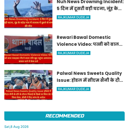
Nuh News Drowning Incident:
5 दिन में दूसरी बड़ी घटना, नूंह के
बडेड गांव में तालाब में डूबने से बच्चे
RAJKUMAR DUDEJA
की मौत
Rewari Bawal Domestic
Violence Video: पत्नी को बाल
पकड़कर पीटने वाला पति खुद
RAJKUMAR DUDEJA
पहुंचा अस्पताल, बावल थाने में केस
दर्ज
Palwal News Sweets Quality
Issue: होडल में सीएम सैनी के दौरे
के दौरान मिठाई के डिब्बे पर बिना
RAJKUMAR DUDEJA
डेट के मिला घेवर, डीसी ने दिए जांच
के आदेश
RECOMMENDED
Sat,8 Aug 2026