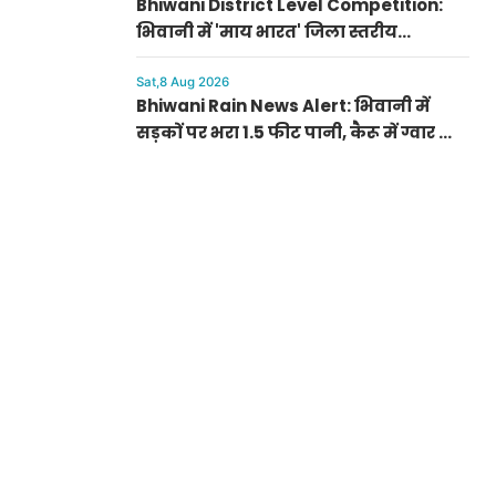
Bhiwani District Level Competition:
भिवानी में 'माय भारत' जिला स्तरीय
प्रतियोगिता संपन्न, नुक्कड़ नाटक में राहुल
और पेंटिंग में राशि प्रथम
Sat,8 Aug 2026
Bhiwani Rain News Alert: भिवानी में
सड़कों पर भरा 1.5 फीट पानी, कैरू में ग्वार की
फसल को हुआ भारी फायदा