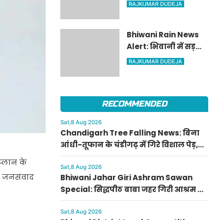
भिवानी में 'माय भारत'
RAJKUMAR DUDEJA
जिला स्तरीय प्रतियोगिता
संपन्न, नुक्कड़ नाटक में
Bhiwani Rain News
राहुल और पेंटिंग में राशि
Alert: भिवानी में सड़कों
प्रथम
पर भरा 1.5 फीट पानी,
RAJKUMAR DUDEJA
कैरू में ग्वार की फसल
को हुआ भारी फायदा
RECOMMENDED
Sat,8 Aug 2026
Chandigarh Tree Falling News: बिना
आंधी-तूफान के चंडीगढ़ में गिरे विशाल पेड़,
हरित विरासत पर मंडराया खतरा
प्लान के
Sat,8 Aug 2026
के जनसंवाद
Bhiwani Jahar Giri Ashram Sawan
Special: सिद्धपीठ बाबा जहर गिरी आश्रम में
सावन की धूम, जानें पारदेश्वर शिवलिंग पूजा
का महत्व
Sat,8 Aug 2026