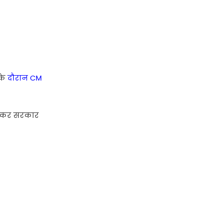
 के
दौरान CM
खुलकर सरकार