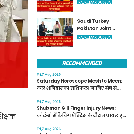
मुख्यमंत्री थलपति विजय
RAJKUMAR DUDEJA
की पर्सनल लाइफ से
जुड़ी बड़ी खबर, पत्नी
Saudi Turkey
संगीता संग सुलझा
Pakistan Joint
विवाद
Defense Deal: तुर्की
RAJKUMAR DUDEJA
को मिली परमाणु छतरी!
जानिए पाकिस्तान,
सऊदी और तुर्की के सैन्य
RECOMMENDED
गठबंधन के मायने
Fri,7 Aug 2026
Saturday Horoscope Mesh to Meen:
कल शनिवार का राशिफल! जानिए मेष से
मीन राशि वालों के लिए कैसा रहेगा दिन, किसे
मिलेगा आर्थिक लाभ
Fri,7 Aug 2026
Shubman Gill Finger Injury News:
कोलंबो में कैचिंग प्रैक्टिस के दौरान घायल हुए
िक्षक
शुभमन गिल, जानिए गॉल टेस्ट में खेलेंगे या
नहीं
Fri,7 Aug 2026