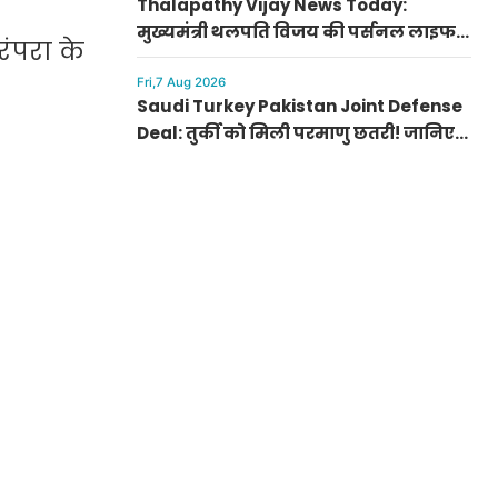
Thalapathy Vijay News Today:
मुख्यमंत्री थलपति विजय की पर्सनल लाइफ
रंपरा के
से जुड़ी बड़ी खबर, पत्नी संगीता संग सुलझा
विवाद
Fri,7 Aug 2026
Saudi Turkey Pakistan Joint Defense
Deal: तुर्की को मिली परमाणु छतरी! जानिए
पाकिस्तान, सऊदी और तुर्की के सैन्य गठबंधन
के मायने