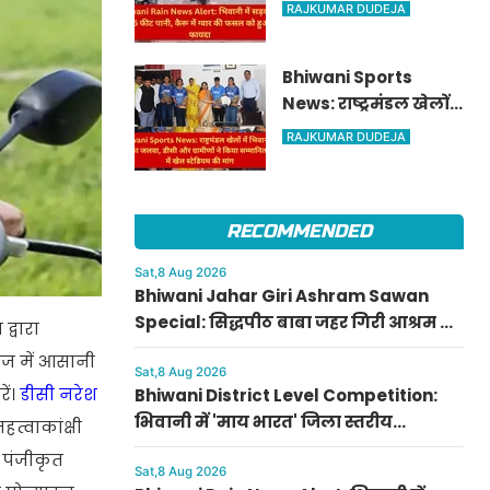
पर भरा 1.5 फीट पानी,
RAJKUMAR DUDEJA
कैरू में ग्वार की फसल
को हुआ भारी फायदा
Bhiwani Sports
News: राष्ट्रमंडल खेलों
में भिवानी की बेटियों का
RAJKUMAR DUDEJA
जलवा, डीसी और
ग्रामीणों ने किया
सम्मानित; धनाना में
RECOMMENDED
खेल स्टेडियम की मांग
Sat,8 Aug 2026
Bhiwani Jahar Giri Ashram Sawan
Special: सिद्धपीठ बाबा जहर गिरी आश्रम में
द्वारा
सावन की धूम, जानें पारदेश्वर शिवलिंग पूजा
लेज में आसानी
का महत्व
Sat,8 Aug 2026
ें।
डीसी नरेश
Bhiwani District Level Competition:
भिवानी में 'माय भारत' जिला स्तरीय
त्वाकांक्षी
प्रतियोगिता संपन्न, नुक्कड़ नाटक में राहुल
 पंजीकृत
और पेंटिंग में राशि प्रथम
Sat,8 Aug 2026