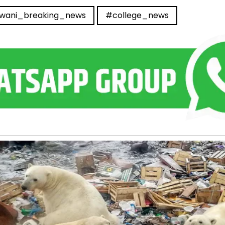
wani_breaking_news
#college_news