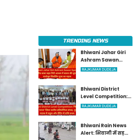
TRENDING NEWS
Bhiwani Jahar Giri
Ashram Sawan
Special: सिद्धपीठ बाबा
RAJKUMAR DUDEJA
जहर गिरी आश्रम में
सावन की धूम, जानें
Bhiwani District
पारदेश्वर शिवलिंग पूजा
Level Competition:
का महत्व
भिवानी में 'माय भारत'
RAJKUMAR DUDEJA
जिला स्तरीय प्रतियोगिता
संपन्न, नुक्कड़ नाटक में
Bhiwani Rain News
राहुल और पेंटिंग में राशि
Alert: भिवानी में सड़कों
प्रथम