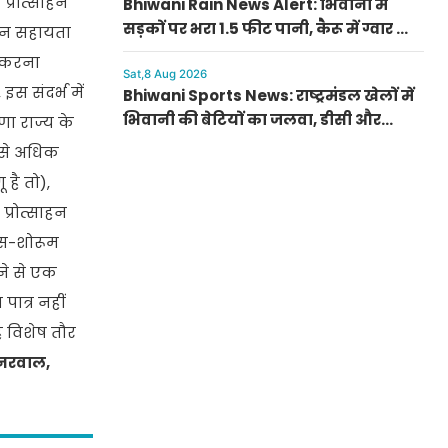
प्रोत्साहन
Bhiwani Rain News Alert: भिवानी में
सड़कों पर भरा 1.5 फीट पानी, कैरू में ग्वार की
ाहन सहायता
फसल को हुआ भारी फायदा
ड करना
Sat,8 Aug 2026
इस संदर्भ में
Bhiwani Sports News: राष्ट्रमंडल खेलों में
भिवानी की बेटियों का जलवा, डीसी और
णा राज्य के
ग्रामीणों ने किया सम्मानित; धनाना में खेल
इससे अधिक
स्टेडियम की मांग
है तो),
प्रोत्साहन
्स-शोरूम
ने से एक
ात्र नहीं
ह विशेष तौर
 नरवाल,