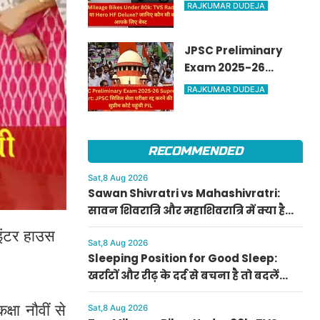
Radeon, Sport या
RAJKUMAR DUDEJA
Hero HF Deluxe?
जानिए कौन सी बाइक है
JPSC Preliminary
आपके लिए बेस्ट
Exam 2025-26
Supreme Court:
RAJKUMAR DUDEJA
JPSC सिविल सेवा
परीक्षा रद्द करने की मांग,
सुप्रीम कोर्ट पहुंची PIL
RECOMMENDED
Sat,8 Aug 2026
Sawan Shivratri vs Mahashivratri:
सावन शिवरात्रि और महाशिवरात्रि में क्या है
अंतर? जानें पूजा का सही तरीका और महत्व
 'इंटर हाउस
Sat,8 Aug 2026
Sleeping Position for Good Sleep:
खर्राटों और रीढ़ के दर्द से बचना है तो बदलें
सोने का तरीका, जानें सही स्लीपिंग पोजीशन
षा नौवीं से
Sat,8 Aug 2026