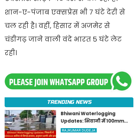
शान-ए-पंजाब एक्सप्रेस भी 7 घंटे देरी से
चल रही है। वहीं, हिसार में अजमेर से
चंडीगढ़ जाने वाली वंदे भारत 5 घंटे लेट
रही।
TRENDING NEWS
Bhiwani Waterlogging
Updates: भिवानी में 100mm
बारिश से बिगड़े हालात, हनुमान
RAJKUMAR DUDEJA
ढाणी और हालू मोहल्ला में घुसा 2