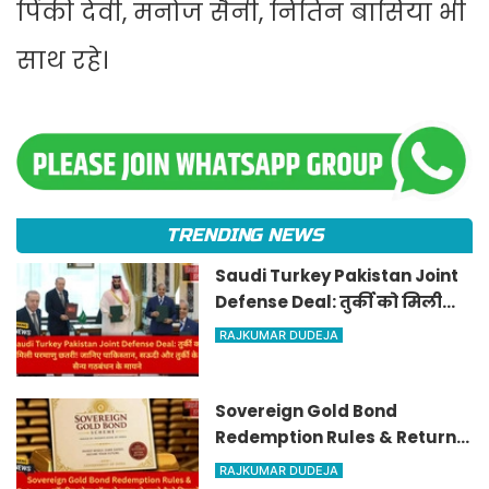
पिंकी देवी, मनोज सैनी, नितिन बासिया भी
साथ रहे।
TRENDING NEWS
Saudi Turkey Pakistan Joint
Defense Deal: तुर्की को मिली
परमाणु छतरी! जानिए पाकिस्तान,
RAJKUMAR DUDEJA
सऊदी और तुर्की के सैन्य गठबंधन
के मायने
Sovereign Gold Bond
Redemption Rules & Returns:
सॉवरिन गोल्ड बॉन्ड से समय से
RAJKUMAR DUDEJA