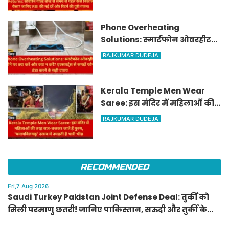
पहले कैसे निकालें पैसा? जानिए
RBI की नई दरें और रिटर्न की पूरी
गणना
Phone Overheating
Solutions: स्मार्टफोन ओवरहीट
होने पर क्या करें और क्या न करें?
RAJKUMAR DUDEJA
एक्सपर्ट्स से समझें फोन ठंडा करने
के सही उपाय
Kerala Temple Men Wear
Saree: इस मंदिर में महिलाओं की
तरह सज-धजकर जाते हैं पुरुष,
RAJKUMAR DUDEJA
'चमायविलक्कू' उत्सव में उमड़ती है
भारी भीड़
RECOMMENDED
Fri,7 Aug 2026
Saudi Turkey Pakistan Joint Defense Deal: तुर्की को
मिली परमाणु छतरी! जानिए पाकिस्तान, सऊदी और तुर्की के
सैन्य गठबंधन के मायने