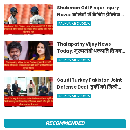
Shubman Gill Finger Injury
News: कोलंबो में कैचिंग प्रैक्टिस
के दौरान घायल हुए शुभमन गिल,
RAJKUMAR DUDEJA
जानिए गॉल टेस्ट में खेलेंगे या नहीं
Thalapathy Vijay News
Today: मुख्यमंत्री थलपति विजय
की पर्सनल लाइफ से जुड़ी बड़ी खबर,
RAJKUMAR DUDEJA
पत्नी संगीता संग सुलझा विवाद
Saudi Turkey Pakistan Joint
Defense Deal: तुर्की को मिली
परमाणु छतरी! जानिए पाकिस्तान,
RAJKUMAR DUDEJA
सऊदी और तुर्की के सैन्य गठबंधन
के मायने
RECOMMENDED