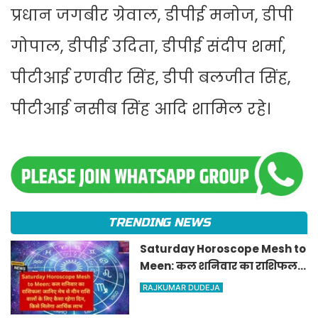
प्रधान जगबीर ग्रेवाल, डीपीई मनोज, डीपी
गोपाल, डीपीई उदिता, डीपीई संदीप शर्मा,
पीटीआई रणवीर सिंह, डीपी बलजीत सिंह,
पीटीआई नसीब सिंह आदि शामिल रहे।
TRENDING NEWS
Saturday Horoscope Mesh to
Meen: कल शनिवार का राशिफल!
जानिए मेष से मीन राशि वालों के
RAJKUMAR DUDEJA
लिए कैसा रहेगा दिन, किसे मिलेगा
आर्थिक लाभ