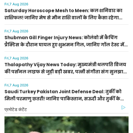
Fri,7 Aug 2026
Saturday Horoscope Mesh to Meen: कल शनिवार का
राशिफल! जानिए मेष से मीन राशि वालों के लिए कैसा रहेगा
दिन, किसे मिलेगा आर्थिक लाभ
Fri,7 Aug 2026
Shubman Gill Finger Injury News: कोलंबो में कैचिंग
प्रैक्टिस के दौरान घायल हुए शुभमन गिल, जानिए गॉल टेस्ट में
खेलेंगे या नहीं
Fri,7 Aug 2026
Thalapathy Vijay News Today: मुख्यमंत्री थलपति विजय
की पर्सनल लाइफ से जुड़ी बड़ी खबर, पत्नी संगीता संग सुलझा
विवाद
Fri,7 Aug 2026
Saudi Turkey Pakistan Joint Defense Deal: तुर्की को
मिली परमाणु छतरी! जानिए पाकिस्तान, सऊदी और तुर्की के
सैन्य गठबंधन के मायने