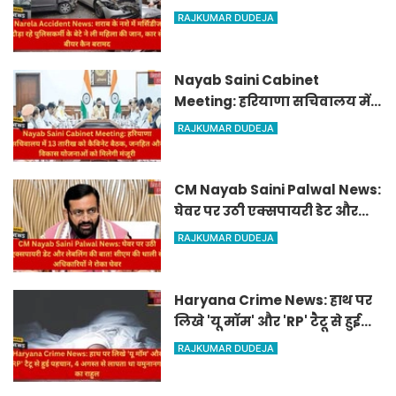
पुलिसकर्मी के बेटे ने ली महिला की
RAJKUMAR DUDEJA
जान, कार से बीयर कैन बरामद
Nayab Saini Cabinet
Meeting: हरियाणा सचिवालय में
13 तारीख को कैबिनेट बैठक,
RAJKUMAR DUDEJA
जनहित और विकास योजनाओं को
मिलेगी मंजूरी
CM Nayab Saini Palwal News:
घेवर पर उठी एक्सपायरी डेट और
लेबलिंग की बात! सीएम की थाली
RAJKUMAR DUDEJA
से अधिकारियों ने रोका घेवर
Haryana Crime News: हाथ पर
लिखे 'यू मॉम' और 'RP' टैटू से हुई
पहचान, 4 अगस्त से लापता था
RAJKUMAR DUDEJA
यमुनानगर का राहुल