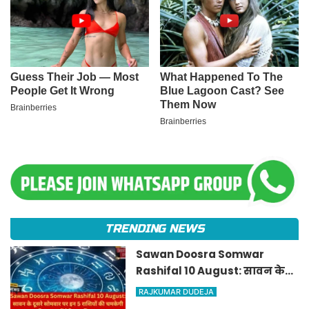
TRENDING NEWS
Sawan Doosra Somwar
Rashifal 10 August: सावन के
दूसरे सोमवार पर इन 5 राशियों की
RAJKUMAR DUDEJA
चमकेगी किस्मत, पढ़ें दैनिक