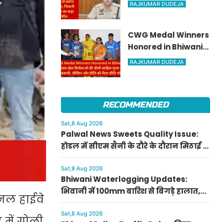
HSRP और वैध नंबर प्लेट
RAJKUMAR DUDEJA
के चलाए वाहन तो कटेगा
चालान, भिवानी पुलिस
CWG Medal Winners
का कड़ा निर्देश
Honored in Bhiwani:
राष्ट्रमंडल खेल विजेताओं
RAJKUMAR DUDEJA
की डीसी साहिल गुप्ता ने
की मेजबानी, जैस्मिन
और प्रीति को दिया प्रीति
RECOMMENDED
भोज
Sat,8 Aug 2026
Palwal News Sweets Quality Issue:
होडल में सीएम सैनी के दौरे के दौरान मिठाई के
डिब्बे पर बिना डेट के मिला घेवर, डीसी ने दिए
जांच के आदेश
Sat,8 Aug 2026
Bhiwani Waterlogging Updates:
भिवानी में 100mm बारिश से बिगड़े हालात,
शनल हाईवे
हनुमान ढाणी और हालू मोहल्ला में घुसा 2 फीट
पानी
Sat,8 Aug 2026
 में गोली