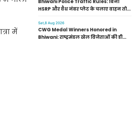
Bhiwani Police Traffic Rules: बिना
HSRP और वैध नंबर प्लेट के चलाए वाहन तो
कटेगा चालान, भिवानी पुलिस का कड़ा निर्देश
Sat,8 Aug 2026
CWG Medal Winners Honored in
रा में
Bhiwani: राष्ट्रमंडल खेल विजेताओं की डीसी
साहिल गुप्ता ने की मेजबानी, जैस्मिन और
प्रीति को दिया प्रीति भोज