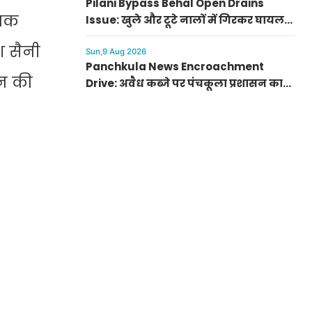
Pilani Bypass Behal Open Drains
ायक
Issue: खुले और टूटे नालों में गिरकर घायल
हो रहे लोग, स्थानीय लोगों ने दी आंदोलन की
श सैनी
चेतावनी
Sun,9 Aug 2026
Panchkula News Encroachment
िन की
Drive: अवैध कब्जे पर पंचकूला प्रशासन का
कड़ा रुख, मार्केट एसोसिएशनों को जारी किए
निर्देश