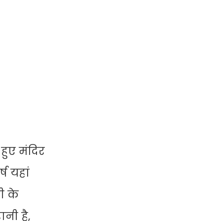
हुए मंदिर
ष यहां
ी के
नी है,