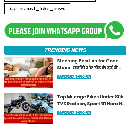
#panchayt_fake_news
TRENDING NEWS
Sleeping Position for Good
Sleep: खर्राटों और रीढ़ के दर्द से
बचना है तो बदलें सोने का तरीका,
RAJKUMAR DUDEJA
जानें सही स्लीपिंग पोजीशन
Top Mileage Bikes Under 80k:
TVS Radeon, Sport या Hero HF
Deluxe? जानिए कौन सी बाइक है
RAJKUMAR DUDEJA
आपके लिए बेस्ट