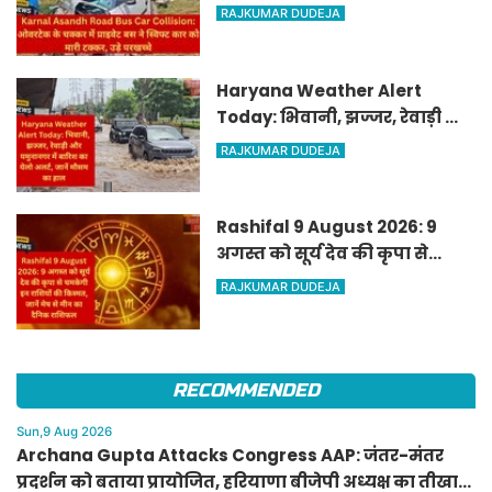
प्राइवेट बस ने स्विफ्ट कार को मारी
RAJKUMAR DUDEJA
टक्कर, उड़े परखच्चे
Haryana Weather Alert
Today: भिवानी, झज्जर, रेवाड़ी और
यमुनानगर में बारिश का येलो
RAJKUMAR DUDEJA
अलर्ट, जानें मौसम का हाल
Rashifal 9 August 2026: 9
अगस्त को सूर्य देव की कृपा से
चमकेगी इन राशियों की किस्मत,
RAJKUMAR DUDEJA
जानें मेष से मीन का दैनिक
राशिफल
RECOMMENDED
Sun,9 Aug 2026
Archana Gupta Attacks Congress AAP: जंतर-मंतर
प्रदर्शन को बताया प्रायोजित, हरियाणा बीजेपी अध्यक्ष का तीखा