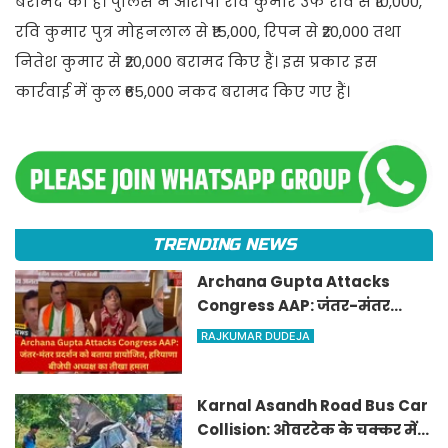
बरामद की हैं। पुलिस ने आरोपी रवि कुमार उर्फ रवि से ₹10,000,
रवि कुमार पुत्र मोहनलाल से ₹15,000, रिपन से ₹20,000 तथा
नितेश कुमार से ₹20,000 बरामद किए हैं। इस प्रकार इस
कार्रवाई में कुल ₹65,000 नकद बरामद किए गए हैं।
TRENDING NEWS
Archana Gupta Attacks
Congress AAP: जंतर-मंतर
प्रदर्शन को बताया प्रायोजित,
RAJKUMAR DUDEJA
हरियाणा बीजेपी अध्यक्ष का तीखा
हमला
Karnal Asandh Road Bus Car
Collision: ओवरटेक के चक्कर में