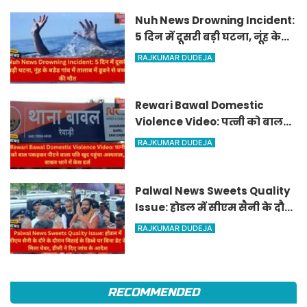
राशिफल
Nuh News Drowning Incident:
5 दिन में दूसरी बड़ी घटना, नूंह के
बडेड गांव में तालाब में डूबने से बच्चे
RAJKUMAR DUDEJA
की मौत
Rewari Bawal Domestic
Violence Video: पत्नी को बाल
पकड़कर पीटने वाला पति खुद
RAJKUMAR DUDEJA
पहुंचा अस्पताल, बावल थाने में केस
दर्ज
Palwal News Sweets Quality
Issue: होडल में सीएम सैनी के दौरे
के दौरान मिठाई के डिब्बे पर बिना
RAJKUMAR DUDEJA
डेट के मिला घेवर, डीसी ने दिए जांच
के आदेश
RECOMMENDED