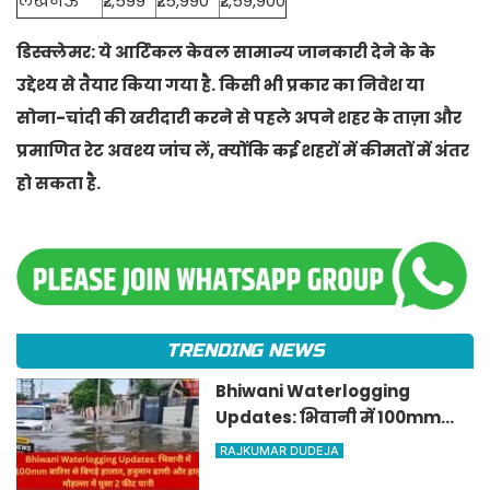
लखनऊ
₹2,599
₹25,990
₹2,59,900
डिस्क्लेमर: ये आर्टिकल केवल सामान्य जानकारी देने के के
उद्देश्य से तैयार किया गया है. किसी भी प्रकार का निवेश या
सोना-चांदी की खरीदारी करने से पहले अपने शहर के ताज़ा और
प्रमाणित रेट अवश्य जांच लें, क्योंकि कई शहरों में कीमतों में अंतर
हो सकता है.
TRENDING NEWS
Bhiwani Waterlogging
Updates: भिवानी में 100mm
बारिश से बिगड़े हालात, हनुमान
RAJKUMAR DUDEJA
ढाणी और हालू मोहल्ला में घुसा 2