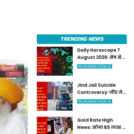
TRENDING NEWS
Daily Horoscope 7
August 2026: मेष से
मीन तक कैसा रहेगा
RAJKUMAR DUDEJA
शुक्रवार का दिन? जानिए
अपना आज का राशिफल
Jind Jail Suicide
Controversy: जींद जेल
में पॉक्सो आरोपी कैदी ने
RAJKUMAR DUDEJA
लगाया फंदा, डिप्टी
सुपरिंटेंडेंट समेत 4 पर
Gold Rate High
केस दर्ज
News: सोना ₹1.5 लाख के