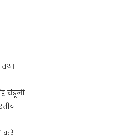
ग तथा
ंह चंढूनी
ारतीय
 करे।