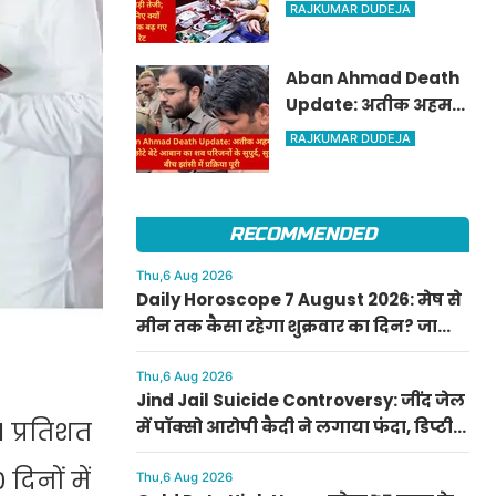
पार, चांदी में ₹6,200 की
RAJKUMAR DUDEJA
बड़ी तेजी; जानिए क्यों
अचानक बढ़ गए रेट
Aban Ahmad Death
Update: अतीक अहमद
के सबसे छोटे बेटे आबान
RAJKUMAR DUDEJA
का शव परिजनों के सुपुर्द,
सुरक्षा के बीच झांसी में
प्रक्रिया पूरी
RECOMMENDED
Thu,6 Aug 2026
Daily Horoscope 7 August 2026: मेष से
मीन तक कैसा रहेगा शुक्रवार का दिन? जानिए
अपना आज का राशिफल
Thu,6 Aug 2026
Jind Jail Suicide Controversy: जींद जेल
में पॉक्सो आरोपी कैदी ने लगाया फंदा, डिप्टी
 प्रतिशत
सुपरिंटेंडेंट समेत 4 पर केस दर्ज
िनों में
Thu,6 Aug 2026