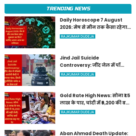
TRENDING NEWS
Daily Horoscope 7 August
2026: मेष से मीन तक कैसा रहेगा
शुक्रवार का दिन? जानिए अपना
RAJKUMAR DUDEJA
आज का राशिफल
Jind Jail Suicide
Controversy: जींद जेल में पॉक्सो
आरोपी कैदी ने लगाया फंदा, डिप्टी
RAJKUMAR DUDEJA
सुपरिंटेंडेंट समेत 4 पर केस दर्ज
Gold Rate High News: सोना ₹1.5
लाख के पार, चांदी में ₹6,200 की बड़ी
तेजी; जानिए क्यों अचानक बढ़ गए
RAJKUMAR DUDEJA
रेट
Aban Ahmad Death Update: