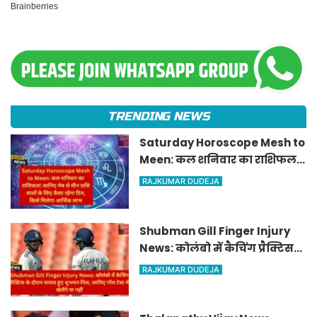
TRENDING NEWS
Saturday Horoscope Mesh to
Meen: कल शनिवार का राशिफल!
जानिए मेष से मीन राशि वालों के
RAJKUMAR DUDEJA
लिए कैसा रहेगा दिन, किसे मिलेगा
आर्थिक लाभ
Shubman Gill Finger Injury
News: कोलंबो में कैचिंग प्रैक्टिस
के दौरान घायल हुए शुभमन गिल,
RAJKUMAR DUDEJA
जानिए गॉल टेस्ट में खेलेंगे या नहीं