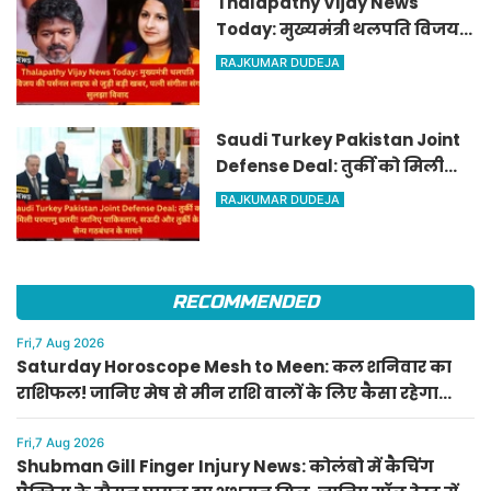
Thalapathy Vijay News
Today: मुख्यमंत्री थलपति विजय
की पर्सनल लाइफ से जुड़ी बड़ी खबर,
RAJKUMAR DUDEJA
पत्नी संगीता संग सुलझा विवाद
Saudi Turkey Pakistan Joint
Defense Deal: तुर्की को मिली
परमाणु छतरी! जानिए पाकिस्तान,
RAJKUMAR DUDEJA
सऊदी और तुर्की के सैन्य गठबंधन
के मायने
RECOMMENDED
Fri,7 Aug 2026
Saturday Horoscope Mesh to Meen: कल शनिवार का
राशिफल! जानिए मेष से मीन राशि वालों के लिए कैसा रहेगा
दिन, किसे मिलेगा आर्थिक लाभ
Fri,7 Aug 2026
Shubman Gill Finger Injury News: कोलंबो में कैचिंग