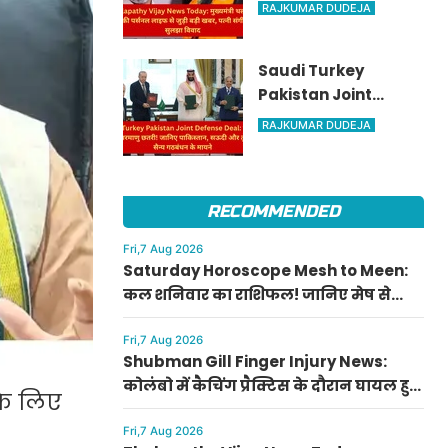
मुख्यमंत्री थलपति विजय
RAJKUMAR DUDEJA
की पर्सनल लाइफ से
जुड़ी बड़ी खबर, पत्नी
Saudi Turkey
संगीता संग सुलझा
Pakistan Joint
विवाद
Defense Deal: तुर्की
RAJKUMAR DUDEJA
को मिली परमाणु छतरी!
जानिए पाकिस्तान,
सऊदी और तुर्की के सैन्य
RECOMMENDED
गठबंधन के मायने
Fri,7 Aug 2026
Saturday Horoscope Mesh to Meen:
कल शनिवार का राशिफल! जानिए मेष से
मीन राशि वालों के लिए कैसा रहेगा दिन, किसे
मिलेगा आर्थिक लाभ
Fri,7 Aug 2026
Shubman Gill Finger Injury News:
कोलंबो में कैचिंग प्रैक्टिस के दौरान घायल हुए
के लिए
शुभमन गिल, जानिए गॉल टेस्ट में खेलेंगे या
नहीं
Fri,7 Aug 2026