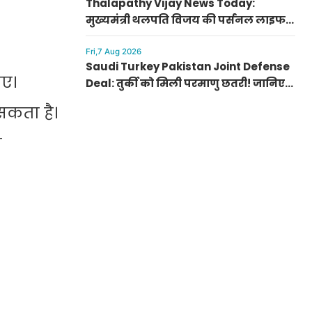
Thalapathy Vijay News Today:
मुख्यमंत्री थलपति विजय की पर्सनल लाइफ
से जुड़ी बड़ी खबर, पत्नी संगीता संग सुलझा
विवाद
Fri,7 Aug 2026
Saudi Turkey Pakistan Joint Defense
ाए।
Deal: तुर्की को मिली परमाणु छतरी! जानिए
पाकिस्तान, सऊदी और तुर्की के सैन्य गठबंधन
सकता है।
के मायने
ा