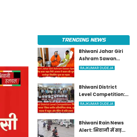
TRENDING NEWS
Bhiwani Jahar Giri
Ashram Sawan
Special: सिद्धपीठ बाबा
RAJKUMAR DUDEJA
जहर गिरी आश्रम में
सावन की धूम, जानें
Bhiwani District
पारदेश्वर शिवलिंग पूजा
Level Competition:
का महत्व
भिवानी में 'माय भारत'
RAJKUMAR DUDEJA
जिला स्तरीय प्रतियोगिता
संपन्न, नुक्कड़ नाटक में
Bhiwani Rain News
राहुल और पेंटिंग में राशि
Alert: भिवानी में सड़कों
प्रथम