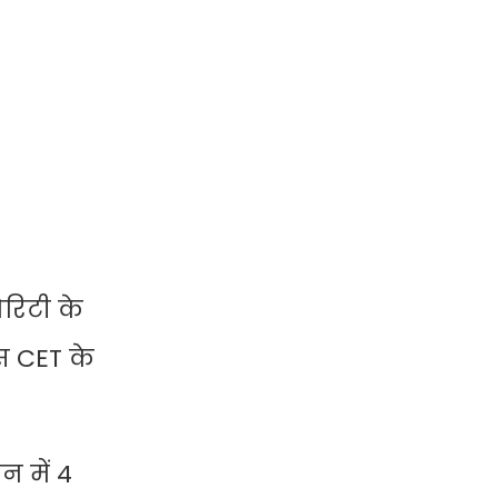
रिटी के
इस CET के
 में 4