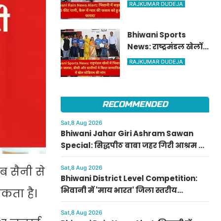
पर भरा 1.5 फीट पानी,
RAJKUMAR DUDEJA
कैरू में ग्वार की फसल
को हुआ भारी फायदा
Bhiwani Sports
News: राष्ट्रमंडल खेलों
में भिवानी की बेटियों का
RAJKUMAR DUDEJA
जलवा, डीसी और
ग्रामीणों ने किया
सम्मानित; धनाना में
RECOMMENDED
खेल स्टेडियम की मांग
Sat,8 Aug 2026
Bhiwani Jahar Giri Ashram Sawan
Special: सिद्धपीठ बाबा जहर गिरी आश्रम में
सावन की धूम, जानें पारदेश्वर शिवलिंग पूजा
का महत्व
Sat,8 Aug 2026
ब सैनी से
Bhiwani District Level Competition:
भिवानी में 'माय भारत' जिला स्तरीय
कता है।
प्रतियोगिता संपन्न, नुक्कड़ नाटक में राहुल
और पेंटिंग में राशि प्रथम
Sat,8 Aug 2026