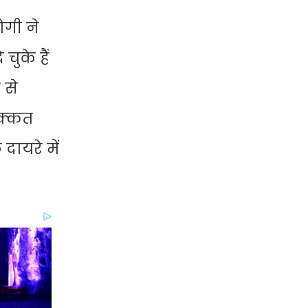
ोगी ने
चुके हैं
 से
िक्कत
दायरे में