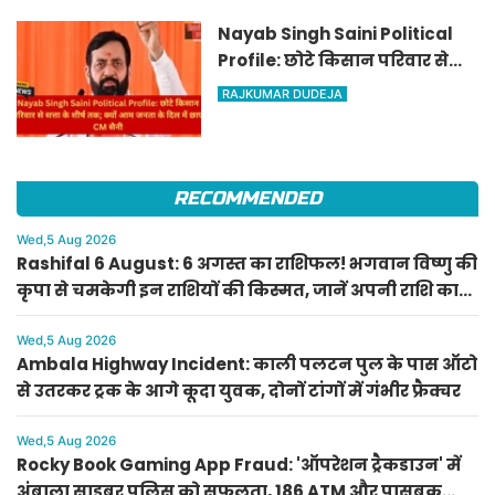
Nayab Singh Saini Political
Profile: छोटे किसान परिवार से
सत्ता के शीर्ष तक; क्यों आम जनता
RAJKUMAR DUDEJA
के दिल में छाए CM सैनी
RECOMMENDED
Wed,5 Aug 2026
Rashifal 6 August: 6 अगस्त का राशिफल! भगवान विष्णु की
कृपा से चमकेगी इन राशियों की किस्मत, जानें अपनी राशि का
हाल
Wed,5 Aug 2026
Ambala Highway Incident: काली पलटन पुल के पास ऑटो
से उतरकर ट्रक के आगे कूदा युवक, दोनों टांगों में गंभीर फ्रैक्चर
Wed,5 Aug 2026
Rocky Book Gaming App Fraud: 'ऑपरेशन ट्रैकडाउन' में
अंबाला साइबर पुलिस को सफलता, 186 ATM और पासबुक