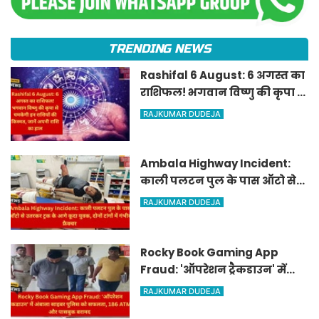
TRENDING NEWS
Rashifal 6 August: 6 अगस्त का
राशिफल! भगवान विष्णु की कृपा से
चमकेगी इन राशियों की किस्मत,
RAJKUMAR DUDEJA
जानें अपनी राशि का हाल
Ambala Highway Incident:
काली पलटन पुल के पास ऑटो से
उतरकर ट्रक के आगे कूदा युवक,
RAJKUMAR DUDEJA
दोनों टांगों में गंभीर फ्रैक्चर
Rocky Book Gaming App
Fraud: 'ऑपरेशन ट्रैकडाउन' में
अंबाला साइबर पुलिस को सफलता,
RAJKUMAR DUDEJA
186 ATM और पासबुक बरामद