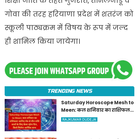
शिक्षा नीति के तहत गुजरात, तमिलनाडू व
गोवा की तरह हरियाणा प्रदेश में शतरंज को
स्कूली पाठ्यक्रम में विषय के रूप में जल्द
ही शामिल किया जायेगा।
TRENDING NEWS
Saturday Horoscope Mesh to
Meen: कल शनिवार का राशिफल!
जानिए मेष से मीन राशि वालों के
RAJKUMAR DUDEJA
लिए कैसा रहेगा दिन, किसे मिलेगा
आर्थिक लाभ