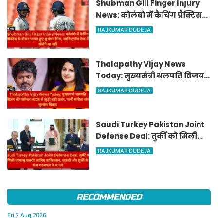
Shubman Gill Finger Injury
News: कोलंबो में कैचिंग प्रैक्टिस
के दौरान घायल हुए शुभमन गिल,
RAJKUMAR DUDEJA
जानिए गॉल टेस्ट में खेलेंगे या नहीं
Thalapathy Vijay News
Today: मुख्यमंत्री थलपति विजय
की पर्सनल लाइफ से जुड़ी बड़ी खबर,
RAJKUMAR DUDEJA
पत्नी संगीता संग सुलझा विवाद
Saudi Turkey Pakistan Joint
Defense Deal: तुर्की को मिली
परमाणु छतरी! जानिए पाकिस्तान,
RAJKUMAR DUDEJA
सऊदी और तुर्की के सैन्य गठबंधन
के मायने
RECOMMENDED
Fri,7 Aug 2026