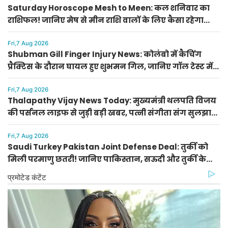
Saturday Horoscope Mesh to Meen: कल शनिवार का
राशिफल! जानिए मेष से मीन राशि वालों के लिए कैसा रहेगा
दिन, किसे मिलेगा आर्थिक लाभ
Fri,7 Aug 2026
Shubman Gill Finger Injury News: कोलंबो में कैचिंग
प्रैक्टिस के दौरान घायल हुए शुभमन गिल, जानिए गॉल टेस्ट में
खेलेंगे या नहीं
Fri,7 Aug 2026
Thalapathy Vijay News Today: मुख्यमंत्री थलपति विजय
की पर्सनल लाइफ से जुड़ी बड़ी खबर, पत्नी संगीता संग सुलझा
विवाद
Fri,7 Aug 2026
Saudi Turkey Pakistan Joint Defense Deal: तुर्की को
मिली परमाणु छतरी! जानिए पाकिस्तान, सऊदी और तुर्की के
सैन्य गठबंधन के मायने