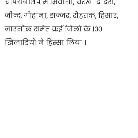
चैंपियनशिप में भिवानी, चरखी दादरी,
जीन्द, गोहाना, झज्जर, रोहतक, हिसार,
नारनौल समेत कई जिलो के 130
खिलाडियो ने हिस्सा लिया ।