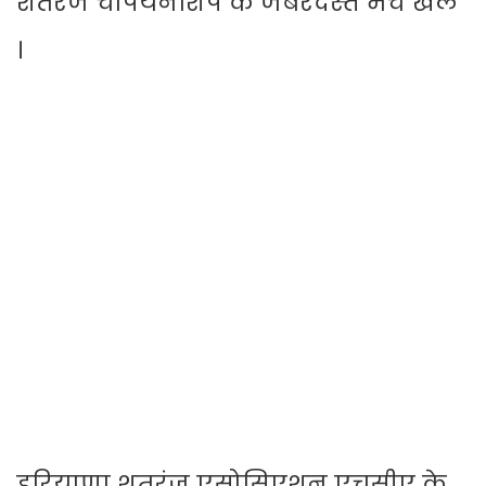
शतरंज चैंपियनशिप के जबरदस्त मैच खेले
।
हरियाणा शतरंज एसोसिएशन एचसीए के