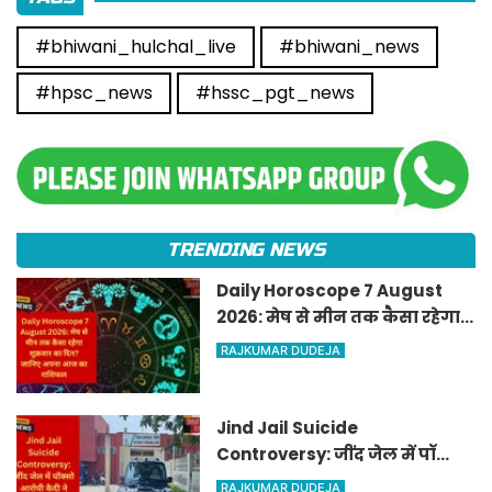
#bhiwani_hulchal_live
#bhiwani_news
#hpsc_news
#hssc_pgt_news
TRENDING NEWS
Daily Horoscope 7 August
2026: मेष से मीन तक कैसा रहेगा
शुक्रवार का दिन? जानिए अपना
RAJKUMAR DUDEJA
आज का राशिफल
Jind Jail Suicide
Controversy: जींद जेल में पॉक्सो
आरोपी कैदी ने लगाया फंदा, डिप्टी
RAJKUMAR DUDEJA