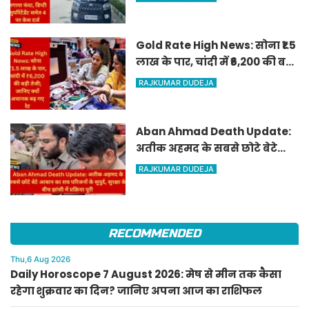
सुपरिंटेंडेंट समेत 4 पर केस दर्ज
Gold Rate High News: सोना ₹1.5
लाख के पार, चांदी में ₹6,200 की बड़ी
तेजी; जानिए क्यों अचानक बढ़ गए
RAJKUMAR DUDEJA
रेट
Aban Ahmad Death Update:
अतीक अहमद के सबसे छोटे बेटे
आबान का शव परिजनों के सुपुर्द,
RAJKUMAR DUDEJA
सुरक्षा के बीच झांसी में प्रक्रिया पूरी
RECOMMENDED
Thu,6 Aug 2026
Daily Horoscope 7 August 2026: मेष से मीन तक कैसा
रहेगा शुक्रवार का दिन? जानिए अपना आज का राशिफल