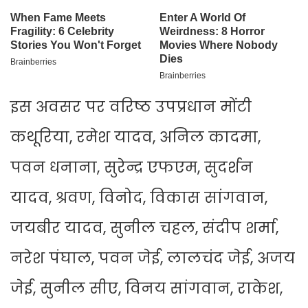
इस अवसर पर वरिष्ठ उपप्रधान मोंटी
कथूरिया, रमेश यादव, अनिल कादमा,
पवन धनाना, सुरेन्द्र एफएम, सुदर्शन
यादव, श्रवण, विनोद, विकास सांगवान,
जयबीर यादव, सुनील चहल, संदीप शर्मा,
नरेश पंघाल, पवन जेई, लालचंद जेई, अजय
जेई, सुनील सीए, विनय सांगवान, राकेश,