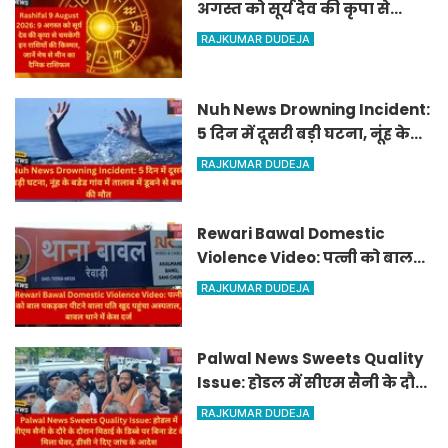
अगस्त को सूर्य देव की कृपा से
चमकेगी इन राशियों की किस्मत,
RAJKUMAR DUDEJA
जानें मेष से मीन का दैनिक
राशिफल
Nuh News Drowning Incident:
5 दिन में दूसरी बड़ी घटना, नूंह के
बडेड गांव में तालाब में डूबने से बच्चे
RAJKUMAR DUDEJA
की मौत
Rewari Bawal Domestic
Violence Video: पत्नी को बाल
पकड़कर पीटने वाला पति खुद
RAJKUMAR DUDEJA
पहुंचा अस्पताल, बावल थाने में केस
दर्ज
Palwal News Sweets Quality
Issue: होडल में सीएम सैनी के दौरे
के दौरान मिठाई के डिब्बे पर बिना
RAJKUMAR DUDEJA
डेट के मिला घेवर, डीसी ने दिए जांच