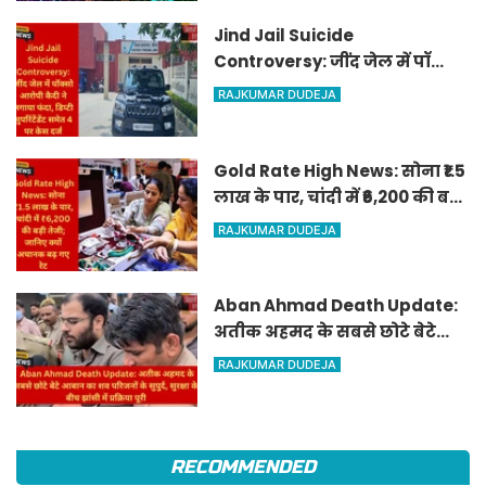
Jind Jail Suicide
Controversy: जींद जेल में पॉक्सो
आरोपी कैदी ने लगाया फंदा, डिप्टी
RAJKUMAR DUDEJA
सुपरिंटेंडेंट समेत 4 पर केस दर्ज
Gold Rate High News: सोना ₹1.5
लाख के पार, चांदी में ₹6,200 की बड़ी
तेजी; जानिए क्यों अचानक बढ़ गए
RAJKUMAR DUDEJA
रेट
Aban Ahmad Death Update:
अतीक अहमद के सबसे छोटे बेटे
आबान का शव परिजनों के सुपुर्द,
RAJKUMAR DUDEJA
सुरक्षा के बीच झांसी में प्रक्रिया पूरी
RECOMMENDED