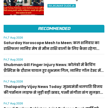
परमाणु छतरी! जानिए पाकिस्तान,
RAJKUMAR DUDEJA
सऊदी और तुर्की के सैन्य गठबंधन
के मायने
RECOMMENDED
Fri,7 Aug 2026
Saturday Horoscope Mesh to Meen: कल शनिवार का
राशिफल! जानिए मेष से मीन राशि वालों के लिए कैसा रहेगा
दिन, किसे मिलेगा आर्थिक लाभ
Fri,7 Aug 2026
Shubman Gill Finger Injury News: कोलंबो में कैचिंग
प्रैक्टिस के दौरान घायल हुए शुभमन गिल, जानिए गॉल टेस्ट में
खेलेंगे या नहीं
Fri,7 Aug 2026
Thalapathy Vijay News Today: मुख्यमंत्री थलपति विजय
की पर्सनल लाइफ से जुड़ी बड़ी खबर, पत्नी संगीता संग सुलझा
विवाद
Fri,7 Aug 2026